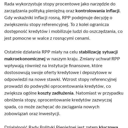
Rada wykorzystuje stopy procentowe jako narzędzie do
zarządzania polityką pieniężną oraz
kontrolowania inflacji
.
Gdy wskaźniki inflacji rosną, RPP podejmuje decyzję o
zwiększeniu stopy referencyjnej. To z kolei ogranicza
dostępność kredytów i mobilizuje ludzi do oszczędzania, co
jest pomocne w walce z rosnącymi cenami.
Ostatnie działania RPP miały na celu
stabilizację sytuacji
makroekonomicznej
w naszym kraju. Zmiany uchwał RPP
wpływają również na instytucje finansowe, które
dostosowują swoje oferty kredytowe i depozytowe w
odpowiedzi na nowe stawki. Wzrost stopy referencyjnej
prowadzi do podwyżki oprocentowania kredytów, co
zwiększa ogólne
koszty zadłużenia
. Natomiast w przypadku
obniżenia stopy, oprocentowanie kredytów zazwyczaj
spada, co może zachęcać do zaciągania nowych
zobowiązań oraz inwestycji.
Działalność Rady Polityki Pieniężnej jest zatem
kluczowa