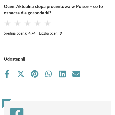
Oceń: Aktualna stopa procentowa w Polsce – co to
oznacza dla gospodarki?
★
★
★
★
★
Średnia ocena:
4.74
Liczba ocen:
9
Udostępnij
Share
Share
Share
Share
Share
Share
on
on
on
on
on
on
Facebook
X
Pinterest
WhatsApp
LinkedIn
Email
(Twitter)