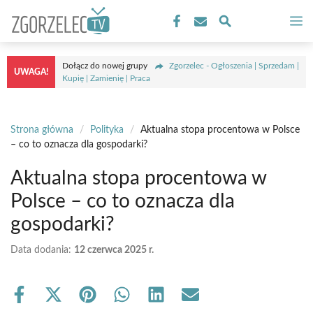
Przejdź
M
do
treści
Dołącz do nowej grupy
Zgorzelec - Ogłoszenia | Sprzedam |
UWAGA!
Kupię | Zamienię | Praca
Strona główna
/
Polityka
/
Aktualna stopa procentowa w Polsce
– co to oznacza dla gospodarki?
Aktualna stopa procentowa w
Polsce – co to oznacza dla
gospodarki?
Data dodania:
12 czerwca 2025 r.
Share
Share
Share
Share
Share
Share
on
on
on
on
on
on