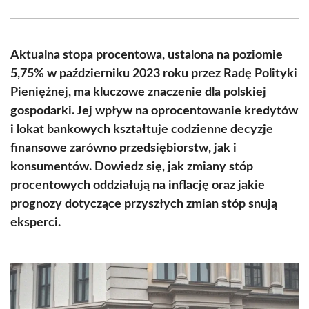
Facebook
X
Pinterest
WhatsApp
LinkedIn
Email
(Twitter)
Aktualna stopa procentowa, ustalona na poziomie
5,75% w październiku 2023 roku przez Radę Polityki
Pieniężnej, ma kluczowe znaczenie dla polskiej
gospodarki. Jej wpływ na oprocentowanie kredytów
i lokat bankowych kształtuje codzienne decyzje
finansowe zarówno przedsiębiorstw, jak i
konsumentów. Dowiedz się, jak zmiany stóp
procentowych oddziałują na inflację oraz jakie
prognozy dotyczące przyszłych zmian stóp snują
eksperci.