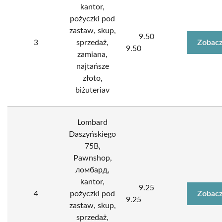
kantor,
pożyczki pod
zastaw, skup,
9.50
3
sprzedaż,
Zobacz
9.50
zamiana,
najtańsze
złoto,
biżuteriav
Lombard
Daszyńskiego
75B,
Pawnshop,
ломбард,
kantor,
9.25
4
pożyczki pod
Zobacz
9.25
zastaw, skup,
sprzedaż,