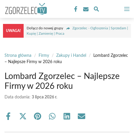
Przejdź
M
do
treści
Dołącz do nowej grupy
Zgorzelec - Ogłoszenia | Sprzedam |
UWAGA!
Kupię | Zamienię | Praca
Strona główna
/
Firmy
/
Zakupy i Handel
/
Lombard Zgorzelec
– Najlepsze Firmy w 2026 roku
Lombard Zgorzelec – Najlepsze
Firmy w 2026 roku
Data dodania:
3 lipca 2026 r.
Share
Share
Share
Share
Share
Share
on
on
on
on
on
on
Facebook
X
Pinterest
WhatsApp
LinkedIn
Email
(Twitter)