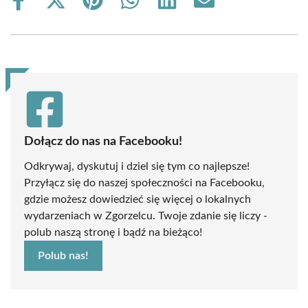
Share
Share
Share
Share
Share
Share
on
on
on
on
on
on
Facebook
X
Pinterest
WhatsApp
LinkedIn
Email
(Twitter)
Dołącz do nas na Facebooku!
Odkrywaj, dyskutuj i dziel się tym co najlepsze!
Przyłącz się do naszej społeczności na Facebooku,
gdzie możesz dowiedzieć się więcej o lokalnych
wydarzeniach w Zgorzelcu. Twoje zdanie się liczy -
polub naszą stronę i bądź na bieżąco!
Polub nas!