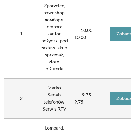
Zgorzelec,
pawnshop,
ломбард,
lombard,
10.00
1
kantor,
Zobacz
10.00
pożyczki pod
zastaw, skup,
sprzedaż,
złoto,
biżuteria
Marko.
Serwis
9.75
2
Zobacz
telefonów.
9.75
Serwis RTV
Lombard,