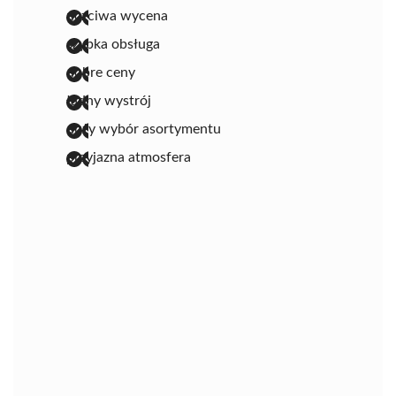
uczciwa wycena
szybka obsługa
dobre ceny
ładny wystrój
duży wybór asortymentu
przyjazna atmosfera