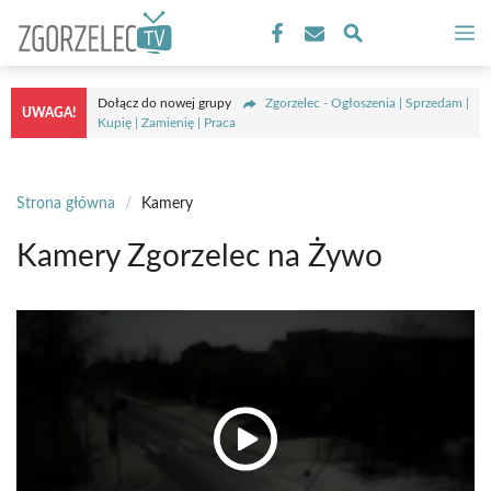
Przejdź
M
do
treści
Dołącz do nowej grupy
Zgorzelec - Ogłoszenia | Sprzedam |
UWAGA!
Kupię | Zamienię | Praca
Strona główna
/
Kamery
Kamery Zgorzelec na Żywo