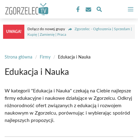
Przejdź
M
do
treści
Dołącz do nowej grupy
Zgorzelec - Ogłoszenia | Sprzedam |
UWAGA!
Kupię | Zamienię | Praca
Strona główna
/
Firmy
/
Edukacja i Nauka
Edukacja i Nauka
W kategorii "Edukacja i Nauka" czekają na Ciebie najlepsze
firmy edukacyjne i naukowe działające w Zgorzelcu. Odkryj
różnorodność ofert związanych z edukacją i rozwojem
naukowym w Zgorzelcu, porównując i wybierając spośród
najlepszych propozycji.