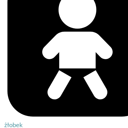
żłobek