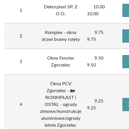
Dekorplast SP. Z
10.00
1
O.O.
10.00
Komplex - okna
9.75
2
drzwi bramy rolety
9.75
Okna Fenster
9.50
3
Zgorzelec
9.50
Okna PCV
Zgorzelec - 🏡
ROXIMPLAST i
9.25
4
OSTAL - ogrody
9.25
zimowe/konstrukcje
aluminiowe/ogrody
letnie Zgorzelec