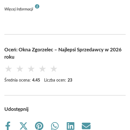
Więcej Informacji
Oceń: Okna Zgorzelec – Najlepsi Sprzedawcy w 2026
roku
★
★
★
★
★
Średnia ocena:
4.45
Liczba ocen:
23
Udostępnij
Share
Share
Share
Share
Share
Share