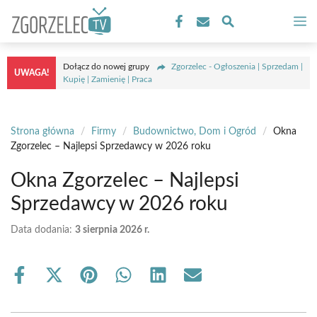
Przejdź
M
do
treści
Dołącz do nowej grupy
Zgorzelec - Ogłoszenia | Sprzedam |
UWAGA!
Kupię | Zamienię | Praca
Strona główna
/
Firmy
/
Budownictwo, Dom i Ogród
/
Okna
Zgorzelec – Najlepsi Sprzedawcy w 2026 roku
Okna Zgorzelec – Najlepsi
Sprzedawcy w 2026 roku
Data dodania:
3 sierpnia 2026 r.
Share
Share
Share
Share
Share
Share
on
on
on
on
on
on
Facebook
X
Pinterest
WhatsApp
LinkedIn
Email
(Twitter)