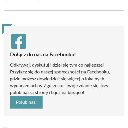
on
on
on
on
on
on
Facebook
X
Pinterest
WhatsApp
LinkedIn
Email
(Twitter)
Dołącz do nas na Facebooku!
Odkrywaj, dyskutuj i dziel się tym co najlepsze!
Przyłącz się do naszej społeczności na Facebooku,
gdzie możesz dowiedzieć się więcej o lokalnych
wydarzeniach w Zgorzelcu. Twoje zdanie się liczy -
polub naszą stronę i bądź na bieżąco!
Polub nas!