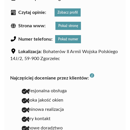
Czytaj opinie:
Zobacz profil
Strona www:
Pokaż stronę
Numer telefonu:
Pokaż numer
Lokalizacja:
Bohaterów II Armii Wojska Polskiego
14J/2, 59-900 Zgorzelec
Najczęściej doceniane przez klientów:
profesjonalna obsługa
wysoka jakość okien
terminowa realizacja
dobry kontakt
fachowe doradztwo