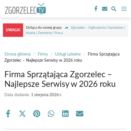
Przejdź
M
do
treści
Dołącz do nowej grupy
Zgorzelec - Ogłoszenia | Sprzedam |
UWAGA!
Kupię | Zamienię | Praca
Strona główna
/
Firmy
/
Usługi Lokalne
/
Firma Sprzątająca
Zgorzelec – Najlepsze Serwisy w 2026 roku
Firma Sprzątająca Zgorzelec –
Najlepsze Serwisy w 2026 roku
Data dodania:
1 sierpnia 2026 r.
Share
Share
Share
Share
Share
Share
on
on
on
on
on
on
Facebook
X
Pinterest
WhatsApp
LinkedIn
Email
(Twitter)