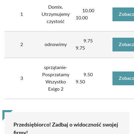
Domix.
10.00
1
Utrzymujemy
Zobacz
10.00
czystość
9.75
2
odnowimy
Zobacz
9.75
sprzątanie-
Posprzatamy
9.50
3
Zobacz
Wszystko
9.50
Exigo 2
Przedsiębiorco! Zadbaj o widoczność swojej
firmy!