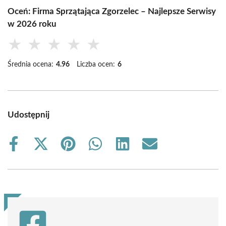
Oceń: Firma Sprzątająca Zgorzelec – Najlepsze Serwisy
w 2026 roku
★
★
★
★
★
Średnia ocena:
4.96
Liczba ocen:
6
Udostępnij
Share
Share
Share
Share
Share
Share
on
on
on
on
on
on
Facebook
X
Pinterest
WhatsApp
LinkedIn
Email
(Twitter)