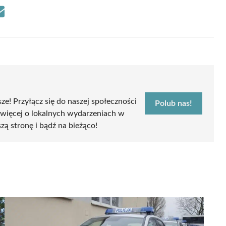
Share
on
Email
sze! Przyłącz się do naszej społeczności
Polub nas!
 więcej o lokalnych wydarzeniach w
szą stronę i bądź na bieżąco!