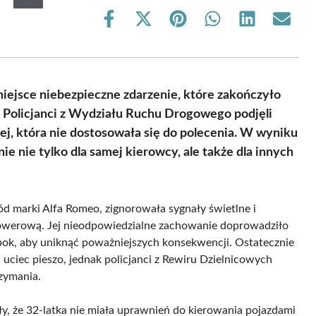
Share
Share
Share
Share
Share
Share
on
on
on
on
on
on
Facebook
X
Pinterest
WhatsApp
LinkedIn
Email
(Twitter)
miejsce niebezpieczne zdarzenie, które zakończyło
. Policjanci z Wydziału Ruchu Drogowego podjęli
ej, która nie dostosowała się do polecenia. W wyniku
ie nie tylko dla samej kierowcy, ale także dla innych
ód marki Alfa Romeo, zignorowała sygnały świetlne i
 rowerową. Jej nieodpowiedzialne zachowanie doprowadziło
 bok, aby uniknąć poważniejszych konsekwencji. Ostatecznie
uciec pieszo, jednak policjanci z Rewiru Dzielnicowych
rzymania.
y, że 32-latka nie miała uprawnień do kierowania pojazdami