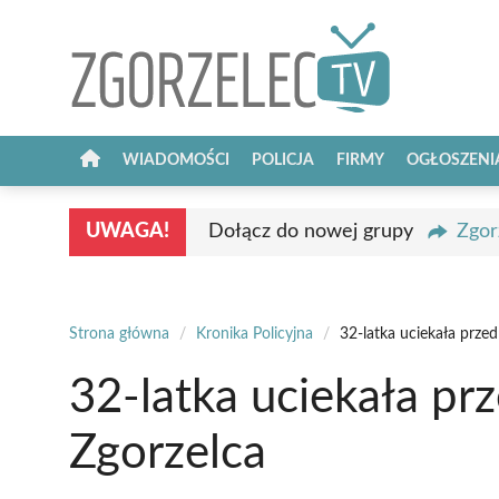
Przejdź
do
treści
WIADOMOŚCI
POLICJA
FIRMY
OGŁOSZENI
UWAGA!
Dołącz do nowej grupy
Zgor
Strona główna
/
Kronika Policyjna
/
32-latka uciekała przed
32-latka uciekała prz
Zgorzelca