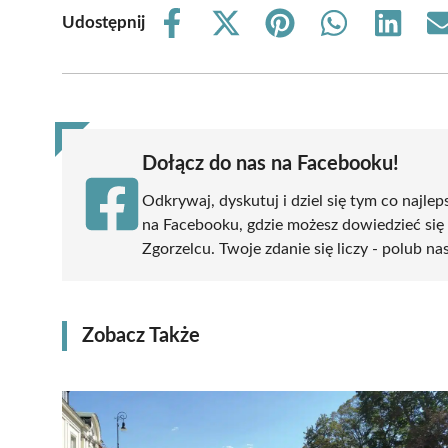
Udostępnij
Share
Share
Share
Share
Share
on
on
on
on
on
Facebook
X
Pinterest
WhatsApp
LinkedIn
(Twitter)
Dołącz do nas na Facebooku!
Odkrywaj, dyskutuj i dziel się tym co najlep
na Facebooku, gdzie możesz dowiedzieć się
Zgorzelcu. Twoje zdanie się liczy - polub na
Zobacz Także