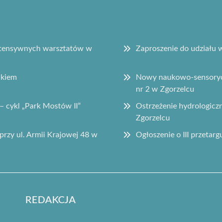
intensywnych warsztatów w
Zaproszenie do udziału
ikiem
Nowy naukowo-sensorycz
nr 2 w Zgorzelcu
– cykl „Park Mostów II”
Ostrzeżenie hydrologic
Zgorzelcu
przy ul. Armii Krajowej 48 w
Ogłoszenie o III przetar
REDAKCJA