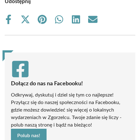
Udostępnij
Share
Share
Share
Share
Share
Share
on
on
on
on
on
on
Facebook
X
Pinterest
WhatsApp
LinkedIn
Email
(Twitter)
Dołącz do nas na Facebooku!
Odkrywaj, dyskutuj i dziel się tym co najlepsze!
Przyłącz się do naszej społeczności na Facebooku,
gdzie możesz dowiedzieć się więcej o lokalnych
wydarzeniach w Zgorzelcu. Twoje zdanie się liczy -
polub naszą stronę i bądź na bieżąco!
Polub nas!