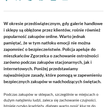
on
on
on
on
on
on
Facebook
X
Pinterest
WhatsApp
LinkedIn
Email
(Twitter)
W okresie przedświątecznym, gdy galerie handlowe
i sklepy są oblężone przez klientów, rośnie również
popularność zakupów online. Warto jednak
pamiętać, że w tym natłoku emocji nie można
zapomnieć o bezpieczeństwie. Policja apeluje do
mieszkańców Zgorzelca o zachowanie ostrożności
zarówno podczas zakupów stacjonarnych, jak i
internetowych. Poniżej przedstawiamy
najważniejsze zasady, które pomogą w zapewnieniu
bezpiecznych zakupów w nadchodzących świętach.
Podczas zakupów w sklepach, szczególnie w miejscach o
dużym natężeniu ludzi, zaleca się zachowanie czujności.
Istnieje ryzyko kradzieży, dlatego warto nosić klucze do