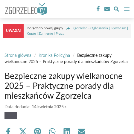
Przejdź
M
do
treści
Dołącz do nowej grupy
Zgorzelec - Ogłoszenia | Sprzedam |
UWAGA!
Kupię | Zamienię | Praca
Strona główna
/
Kronika Policyjna
/
Bezpieczne zakupy
wielkanocne 2025 – Praktyczne porady dla mieszkańców Zgorzelca
Bezpieczne zakupy wielkanocne
2025 – Praktyczne porady dla
mieszkańców Zgorzelca
Data dodania:
14 kwietnia 2025 r.
Share
Share
Share
Share
Share
Share