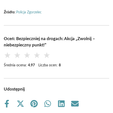
Źródło:
Policja Zgorzelec
Oceń: Bezpieczniej na drogach: Akcja „Zwolnij –
niebezpieczny punkt!”
★
★
★
★
★
Średnia ocena:
4.97
Liczba ocen:
8
Udostępnij
Share
Share
Share
Share
Share
Share
on
on
on
on
on
on