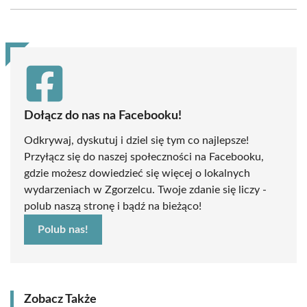
Facebook
X
Pinterest
WhatsApp
LinkedIn
Email
(Twitter)
Dołącz do nas na Facebooku!
Odkrywaj, dyskutuj i dziel się tym co najlepsze!
Przyłącz się do naszej społeczności na Facebooku,
gdzie możesz dowiedzieć się więcej o lokalnych
wydarzeniach w Zgorzelcu. Twoje zdanie się liczy -
polub naszą stronę i bądź na bieżąco!
Polub nas!
Zobacz Także