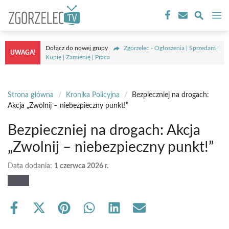
Przejdź
M
do
treści
Dołącz do nowej grupy
Zgorzelec - Ogłoszenia | Sprzedam |
UWAGA!
Kupię | Zamienię | Praca
Strona główna
/
Kronika Policyjna
/
Bezpieczniej na drogach:
Akcja „Zwolnij – niebezpieczny punkt!”
Bezpieczniej na drogach: Akcja
„Zwolnij – niebezpieczny punkt!”
Data dodania:
1 czerwca 2026 r.
Share
Share
Share
Share
Share
Share
on
on
on
on
on
on
Facebook
X
Pinterest
WhatsApp
LinkedIn
Email