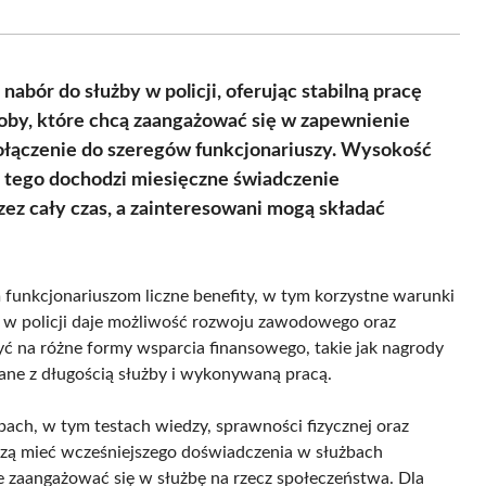
Facebook
X
Pinterest
WhatsApp
LinkedIn
Email
(Twitter)
abór do służby w policji, oferując stabilną pracę
oby, które chcą zaangażować się w zapewnienie
ołączenie do szeregów funkcjonariuszy. Wysokość
o tego dochodzi miesięczne świadczenie
zez cały czas, a zainteresowani mogą składać
 funkcjonariuszom liczne benefity, w tym korzystne warunki
a w policji daje możliwość rozwoju zawodowego oraz
yć na różne formy wsparcia finansowego, takie jak nagrody
ane z długością służby i wykonywaną pracą.
apach, w tym testach wiedzy, sprawności fizycznej oraz
szą mieć wcześniejszego doświadczenia w służbach
 zaangażować się w służbę na rzecz społeczeństwa. Dla