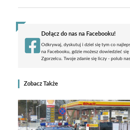
Facebook
X
Pinterest
WhatsApp
LinkedIn
(Twitter)
Dołącz do nas na Facebooku!
Odkrywaj, dyskutuj i dziel się tym co najlep
na Facebooku, gdzie możesz dowiedzieć się
Zgorzelcu. Twoje zdanie się liczy - polub na
Zobacz Także