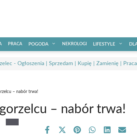
A
PRACA
POGODA
NEKROLOGI
LIFESTYLE
DL
zelec - Ogłoszenia | Sprzedam | Kupię | Zamienię | Praca
orzelcu – nabór trwa!
Zgorzelcu – nabór trwa!
Share
Share
Share
Share
Share
Share
on
on
on
on
on
on