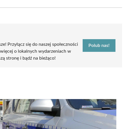
Email
sze! Przyłącz się do naszej społeczności
Polub nas!
 więcej o lokalnych wydarzeniach w
szą stronę i bądź na bieżąco!