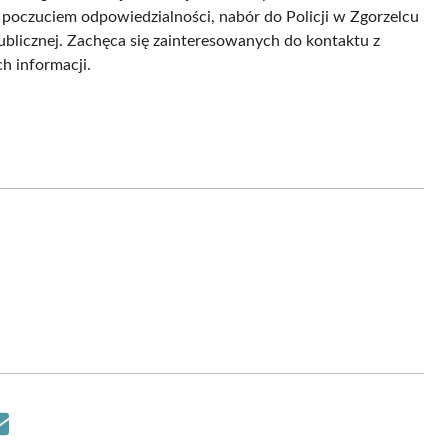
z poczuciem odpowiedzialności, nabór do Policji w Zgorzelcu
publicznej. Zachęca się zainteresowanych do kontaktu z
h informacji.
Share
on