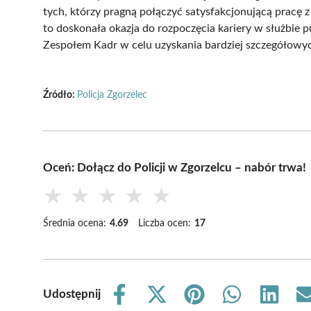
tych, którzy pragną połączyć satysfakcjonującą pracę 
to doskonała okazja do rozpoczęcia kariery w służbie 
Zespołem Kadr w celu uzyskania bardziej szczegółowyc
Źródło:
Policja Zgorzelec
Oceń: Dołącz do Policji w Zgorzelcu – nabór trwa!
★
★
★
★
★
Średnia ocena:
4.69
Liczba ocen:
17
Udostępnij
Share
Share
Share
Share
Share
on
on
on
on
on