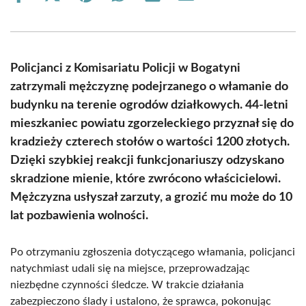
on
on
on
on
on
on
Facebook
X
Pinterest
WhatsApp
LinkedIn
Email
(Twitter)
Policjanci z Komisariatu Policji w Bogatyni
zatrzymali mężczyznę podejrzanego o włamanie do
budynku na terenie ogrodów działkowych. 44-letni
mieszkaniec powiatu zgorzeleckiego przyznał się do
kradzieży czterech stołów o wartości 1200 złotych.
Dzięki szybkiej reakcji funkcjonariuszy odzyskano
skradzione mienie, które zwrócono właścicielowi.
Mężczyzna usłyszał zarzuty, a grozić mu może do 10
lat pozbawienia wolności.
Po otrzymaniu zgłoszenia dotyczącego włamania, policjanci
natychmiast udali się na miejsce, przeprowadzając
niezbędne czynności śledcze. W trakcie działania
zabezpieczono ślady i ustalono, że sprawca, pokonując