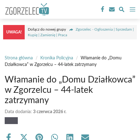
Przejdź
M
do
treści
Dołącz do nowej grupy
Zgorzelec - Ogłoszenia | Sprzedam |
UWAGA!
Kupię | Zamienię | Praca
Strona główna
/
Kronika Policyjna
/
Włamanie do „Domu
Działkowca” w Zgorzelcu – 44-latek zatrzymany
Włamanie do „Domu Działkowca”
w Zgorzelcu – 44-latek
zatrzymany
Data dodania:
3 czerwca 2026 r.
Share
Share
Share
Share
Share
Share