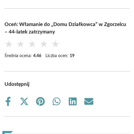
Oceń: Włamanie do „Domu Działkowca” w Zgorzelcu
– 44-latek zatrzymany
★
★
★
★
★
Średnia ocena:
4.46
Liczba ocen:
19
Udostępnij
Share
Share
Share
Share
Share
Share
on
on
on
on
on
on
Facebook
X
Pinterest
WhatsApp
LinkedIn
Email
(Twitter)