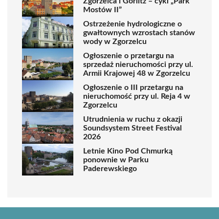
Zgorzelca i Görlitz – cykl „Park
Mostów II”
Ostrzeżenie hydrologiczne o
gwałtownych wzrostach stanów
wody w Zgorzelcu
Ogłoszenie o przetargu na
sprzedaż nieruchomości przy ul.
Armii Krajowej 48 w Zgorzelcu
Ogłoszenie o III przetargu na
nieruchomość przy ul. Reja 4 w
Zgorzelcu
Utrudnienia w ruchu z okazji
Soundsystem Street Festival
2026
Letnie Kino Pod Chmurką
ponownie w Parku
Paderewskiego