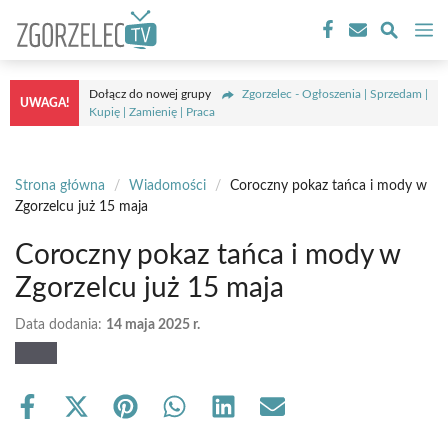
Przejdź
M
do
treści
Dołącz do nowej grupy
Zgorzelec - Ogłoszenia | Sprzedam |
UWAGA!
Kupię | Zamienię | Praca
Strona główna
/
Wiadomości
/
Coroczny pokaz tańca i mody w
Zgorzelcu już 15 maja
Coroczny pokaz tańca i mody w
Zgorzelcu już 15 maja
Data dodania:
14 maja 2025 r.
Share
Share
Share
Share
Share
Share
on
on
on
on
on
on
Facebook
X
Pinterest
WhatsApp
LinkedIn
Email