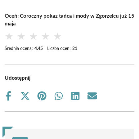
Oceń: Coroczny pokaz tańca i mody w Zgorzelcu już 15
maja
★
★
★
★
★
Średnia ocena:
4.45
Liczba ocen:
21
Udostępnij
Share
Share
Share
Share
Share
Share
on
on
on
on
on
on
Facebook
X
Pinterest
WhatsApp
LinkedIn
Email
(Twitter)