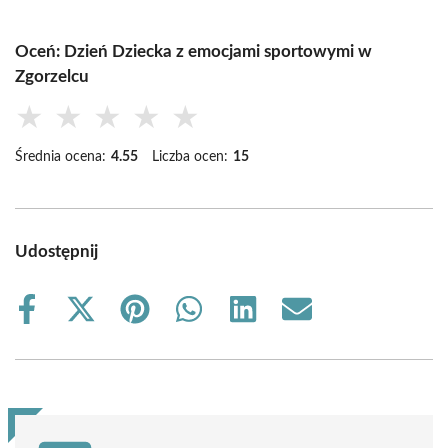
Oceń: Dzień Dziecka z emocjami sportowymi w
Zgorzelcu
★
★
★
★
★
Średnia ocena:
4.55
Liczba ocen:
15
Udostępnij
Share
Share
Share
Share
Share
Share
on
on
on
on
on
on
Facebook
X
Pinterest
WhatsApp
LinkedIn
Email
(Twitter)