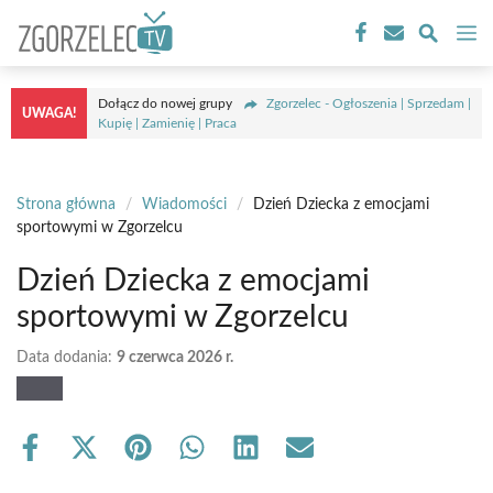
Przejdź
M
do
treści
Dołącz do nowej grupy
Zgorzelec - Ogłoszenia | Sprzedam |
UWAGA!
Kupię | Zamienię | Praca
Strona główna
/
Wiadomości
/
Dzień Dziecka z emocjami
sportowymi w Zgorzelcu
Dzień Dziecka z emocjami
sportowymi w Zgorzelcu
Data dodania:
9 czerwca 2026 r.
Share
Share
Share
Share
Share
Share
on
on
on
on
on
on
Facebook
X
Pinterest
WhatsApp
LinkedIn
Email