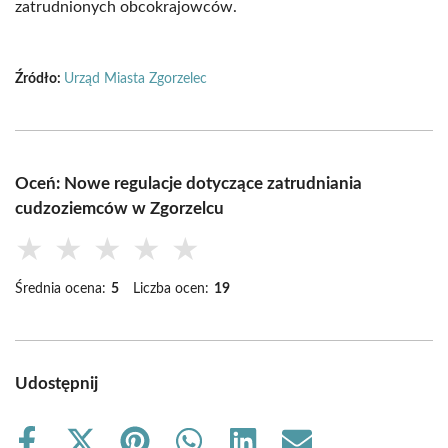
zatrudnionych obcokrajowców.
Źródło:
Urząd Miasta Zgorzelec
Oceń: Nowe regulacje dotyczące zatrudniania
cudzoziemców w Zgorzelcu
★
★
★
★
★
Średnia ocena:
5
Liczba ocen:
19
Udostępnij
Share
Share
Share
Share
Share
Share