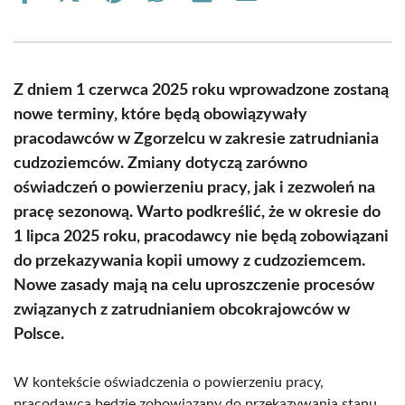
on
on
on
on
on
on
Facebook
X
Pinterest
WhatsApp
LinkedIn
Email
(Twitter)
Z dniem 1 czerwca 2025 roku wprowadzone zostaną
nowe terminy, które będą obowiązywały
pracodawców w Zgorzelcu w zakresie zatrudniania
cudzoziemców. Zmiany dotyczą zarówno
oświadczeń o powierzeniu pracy, jak i zezwoleń na
pracę sezonową. Warto podkreślić, że w okresie do
1 lipca 2025 roku, pracodawcy nie będą zobowiązani
do przekazywania kopii umowy z cudzoziemcem.
Nowe zasady mają na celu uproszczenie procesów
związanych z zatrudnianiem obcokrajowców w
Polsce.
W kontekście oświadczenia o powierzeniu pracy,
pracodawca będzie zobowiązany do przekazywania stanu