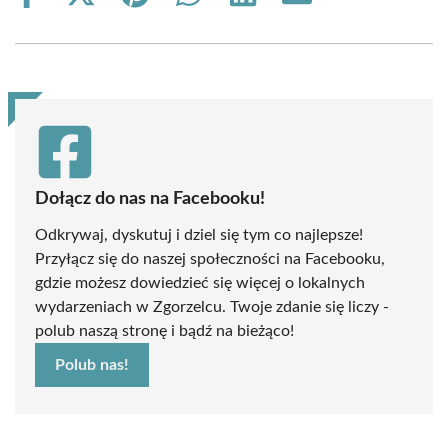
on
on
on
on
on
on
Facebook
X
Pinterest
WhatsApp
LinkedIn
Email
(Twitter)
Dołącz do nas na Facebooku!
Odkrywaj, dyskutuj i dziel się tym co najlepsze!
Przyłącz się do naszej społeczności na Facebooku,
gdzie możesz dowiedzieć się więcej o lokalnych
wydarzeniach w Zgorzelcu. Twoje zdanie się liczy -
polub naszą stronę i bądź na bieżąco!
Polub nas!