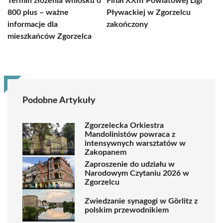
Termin złożenia wniosku o
Finał XXIII Powiatowej Ligi
800 plus – ważne
Pływackiej w Zgorzelcu
informacje dla
zakończony
mieszkańców Zgorzelca
Podobne Artykuły
Zgorzelecka Orkiestra
Mandolinistów powraca z
intensywnych warsztatów w
Zakopanem
Zaproszenie do udziału w
Narodowym Czytaniu 2026 w
Zgorzelcu
Zwiedzanie synagogi w Görlitz z
polskim przewodnikiem