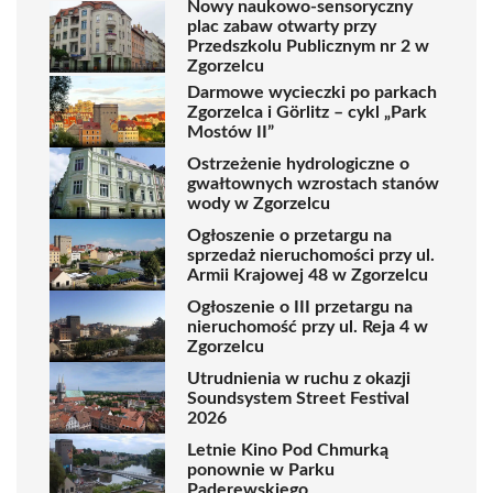
Nowy naukowo-sensoryczny
plac zabaw otwarty przy
Przedszkolu Publicznym nr 2 w
Zgorzelcu
Darmowe wycieczki po parkach
Zgorzelca i Görlitz – cykl „Park
Mostów II”
Ostrzeżenie hydrologiczne o
gwałtownych wzrostach stanów
wody w Zgorzelcu
Ogłoszenie o przetargu na
sprzedaż nieruchomości przy ul.
Armii Krajowej 48 w Zgorzelcu
Ogłoszenie o III przetargu na
nieruchomość przy ul. Reja 4 w
Zgorzelcu
Utrudnienia w ruchu z okazji
Soundsystem Street Festival
2026
Letnie Kino Pod Chmurką
ponownie w Parku
Paderewskiego