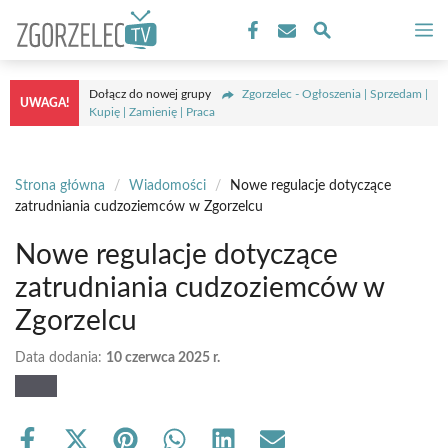
Przejdź
M
do
treści
Dołącz do nowej grupy
Zgorzelec - Ogłoszenia | Sprzedam |
UWAGA!
Kupię | Zamienię | Praca
Strona główna
/
Wiadomości
/
Nowe regulacje dotyczące
zatrudniania cudzoziemców w Zgorzelcu
Nowe regulacje dotyczące
zatrudniania cudzoziemców w
Zgorzelcu
Data dodania:
10 czerwca 2025 r.
Share
Share
Share
Share
Share
Share