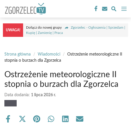
Przejdź
M
do
treści
Dołącz do nowej grupy
Zgorzelec - Ogłoszenia | Sprzedam |
UWAGA!
Kupię | Zamienię | Praca
Strona główna
/
Wiadomości
/
Ostrzeżenie meteorologiczne II
stopnia o burzach dla Zgorzelca
Ostrzeżenie meteorologiczne II
stopnia o burzach dla Zgorzelca
Data dodania:
1 lipca 2026 r.
Share
Share
Share
Share
Share
Share
on
on
on
on
on
on
Facebook
X
Pinterest
WhatsApp
LinkedIn
Email