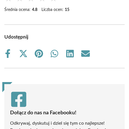
Średnia ocena:
4.8
Liczba ocen:
15
Udostępnij
Share
Share
Share
Share
Share
Share
on
on
on
on
on
on
Facebook
X
Pinterest
WhatsApp
LinkedIn
Email
(Twitter)
Dołącz do nas na Facebooku!
Odkrywaj, dyskutuj i dziel się tym co najlepsze!