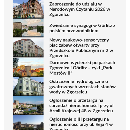
Zaproszenie do udziału w
Narodowym Czytaniu 2026 w
Zgorzelcu
Zwiedzanie synagogi w Görlitz z
polskim przewodnikiem
Nowy naukowo-sensoryczny
plac zabaw otwarty przy
Przedszkolu Publicznym nr 2 w
Zgorzelcu
Darmowe wycieczki po parkach
Zgorzelca i Görlitz – cykl „Park
Mostów II”
Ostrzeżenie hydrologiczne o
gwałtownych wzrostach stanów
wody w Zgorzelcu
Ogłoszenie o przetargu na
sprzedaż nieruchomości przy ul.
Armii Krajowej 48 w Zgorzelcu
Ogłoszenie o III przetargu na
nieruchomość przy ul. Reja 4 w
Zgorzelcu