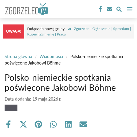
Przejdź
M
do
treści
Dołącz do nowej grupy
Zgorzelec - Ogłoszenia | Sprzedam |
UWAGA!
Kupię | Zamienię | Praca
Strona główna
/
Wiadomości
/
Polsko-niemieckie spotkania
poświęcone Jakobowi Böhme
Polsko-niemieckie spotkania
poświęcone Jakobowi Böhme
Data dodania:
19 maja 2026 r.
Share
Share
Share
Share
Share
Share
on
on
on
on
on
on
Facebook
X
Pinterest
WhatsApp
LinkedIn
Email