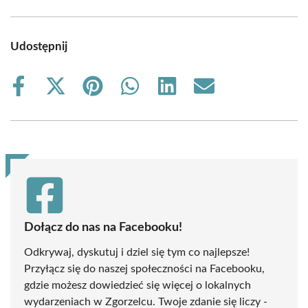
Udostępnij
Share
Share
Share
Share
Share
Share
on
on
on
on
on
on
Facebook
X
Pinterest
WhatsApp
LinkedIn
Email
(Twitter)
Dołącz do nas na Facebooku!
Odkrywaj, dyskutuj i dziel się tym co najlepsze!
Przyłącz się do naszej społeczności na Facebooku,
gdzie możesz dowiedzieć się więcej o lokalnych
wydarzeniach w Zgorzelcu. Twoje zdanie się liczy -