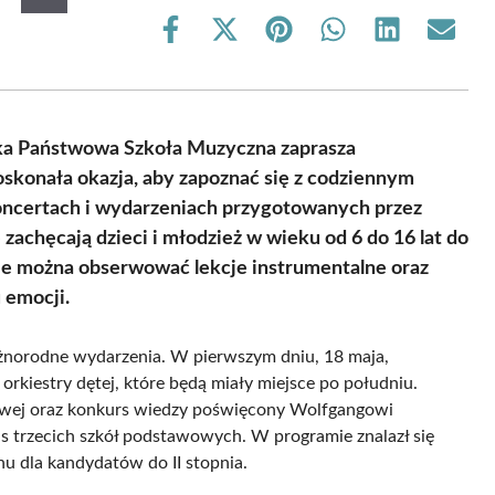
Share
Share
Share
Share
Share
Share
on
on
on
on
on
on
Facebook
X
Pinterest
WhatsApp
LinkedIn
Email
(Twitter)
cka Państwowa Szkoła Muzyczna zaprasza
skonała okazja, aby zapoznać się z codziennym
koncertach i wydarzeniach przygotowanych przez
 zachęcają dzieci i młodzież w wieku od 6 do 16 lat do
ie można obserwować lekcje instrumentalne oraz
 emocji.
norodne wydarzenia. W pierwszym dniu, 18 maja,
rkiestry dętej, które będą miały miejsce po południu.
kowej oraz konkurs wiedzy poświęcony Wolfgangowi
 trzecich szkół podstawowych. W programie znalazł się
chu dla kandydatów do II stopnia.