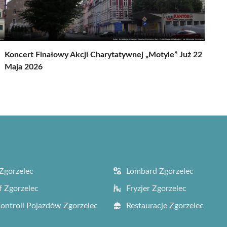
Koncert Finałowy Akcji Charytatywnej „Motyle” Już 22
Maja 2026
Zgorzelec
Lombard Zgorzelec
f Zgorzelec
Fryzjer Zgorzelec
Kontroli Pojazdów Zgorzelec
Restauracje Zgorzelec