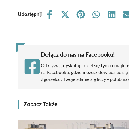
Udostępnij
Share
Share
Share
Share
Share
on
on
on
on
on
Facebook
X
Pinterest
WhatsApp
LinkedIn
(Twitter)
Dołącz do nas na Facebooku!
Odkrywaj, dyskutuj i dziel się tym co najlep
na Facebooku, gdzie możesz dowiedzieć się
Zgorzelcu. Twoje zdanie się liczy - polub na
Zobacz Także