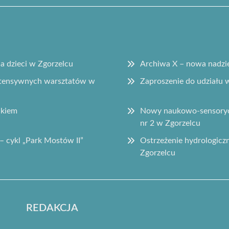
la dzieci w Zgorzelcu
Archiwa X – nowa nadzie
intensywnych warsztatów w
Zaproszenie do udziału
ikiem
Nowy naukowo-sensorycz
nr 2 w Zgorzelcu
– cykl „Park Mostów II”
Ostrzeżenie hydrologic
Zgorzelcu
REDAKCJA