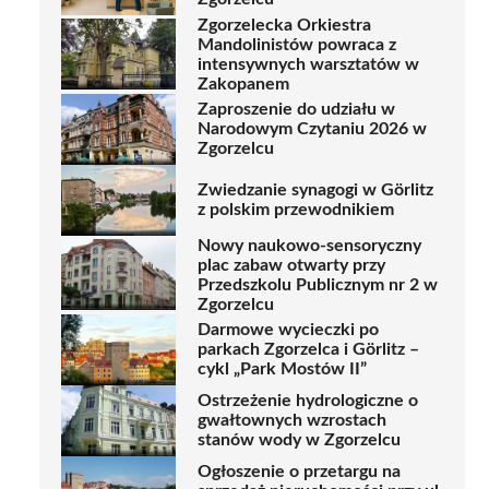
Zgorzelecka Orkiestra
Mandolinistów powraca z
intensywnych warsztatów w
Zakopanem
Zaproszenie do udziału w
Narodowym Czytaniu 2026 w
Zgorzelcu
Zwiedzanie synagogi w Görlitz
z polskim przewodnikiem
Nowy naukowo-sensoryczny
plac zabaw otwarty przy
Przedszkolu Publicznym nr 2 w
Zgorzelcu
Darmowe wycieczki po
parkach Zgorzelca i Görlitz –
cykl „Park Mostów II”
Ostrzeżenie hydrologiczne o
gwałtownych wzrostach
stanów wody w Zgorzelcu
Ogłoszenie o przetargu na