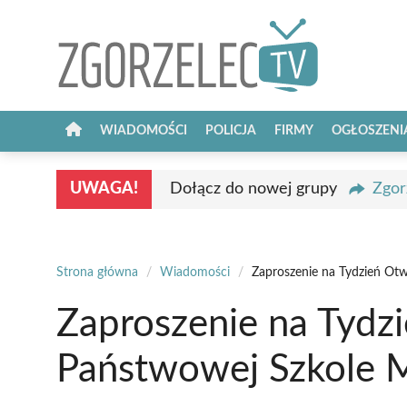
Przejdź
do
treści
WIADOMOŚCI
POLICJA
FIRMY
OGŁOSZENI
UWAGA!
Dołącz do nowej grupy
Zgor
Strona główna
/
Wiadomości
/
Zaproszenie na Tydzień Ot
Zaproszenie na Tydz
Państwowej Szkole M