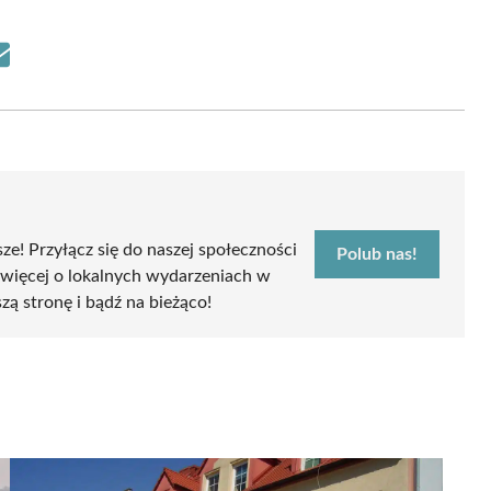
Share
on
Email
sze! Przyłącz się do naszej społeczności
Polub nas!
 więcej o lokalnych wydarzeniach w
szą stronę i bądź na bieżąco!