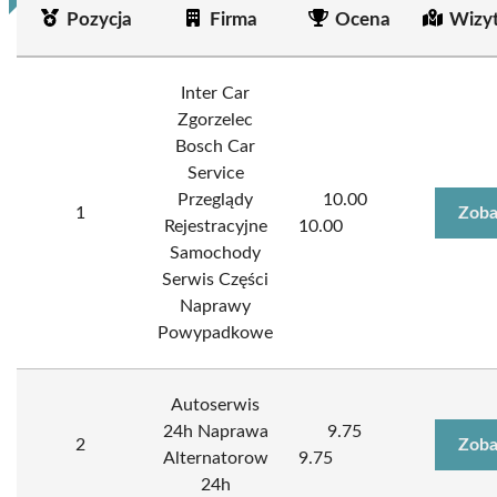
Pozycja
Firma
Ocena
Wizy
Inter Car
Zgorzelec
Bosch Car
Service
Przeglądy
10.00
1
Zoba
Rejestracyjne
10.00
Samochody
Serwis Części
Naprawy
Powypadkowe
Autoserwis
24h Naprawa
9.75
2
Zoba
Alternatorow
9.75
24h