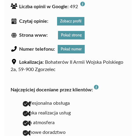
Liczba opinii w Google:
492
Czytaj opinie:
Zobacz profil
Strona www:
Pokaż stronę
Numer telefonu:
Pokaż numer
Lokalizacja:
Bohaterów II Armii Wojska Polskiego
2a, 59-900 Zgorzelec
Najczęściej doceniane przez klientów:
profesjonalna obsługa
szybka realizacja usług
miła atmosfera
fachowe doradztwo