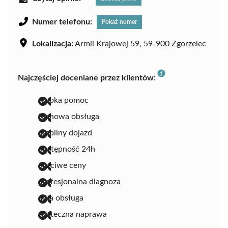
Numer telefonu:
Pokaż numer
Lokalizacja:
Armii Krajowej 59, 59-900 Zgorzelec
Najczęściej doceniane przez klientów:
szybka pomoc
fachowa obsługa
mobilny dojazd
dostępność 24h
uczciwe ceny
profesjonalna diagnoza
miła obsługa
skuteczna naprawa