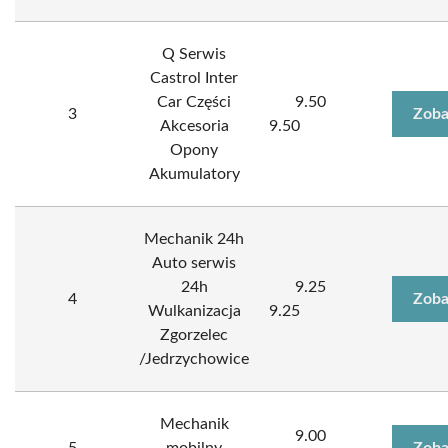
Q Serwis
Castrol Inter
Car Części
9.50
3
Zoba
Akcesoria
9.50
Opony
Akumulatory
Mechanik 24h
Auto serwis
24h
9.25
4
Zoba
Wulkanizacja
9.25
Zgorzelec
/Jedrzychowice
Mechanik
9.00