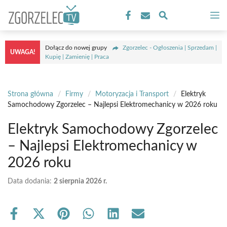
Przejdź
M
do
treści
Dołącz do nowej grupy
Zgorzelec - Ogłoszenia | Sprzedam |
UWAGA!
Kupię | Zamienię | Praca
Strona główna
/
Firmy
/
Motoryzacja i Transport
/
Elektryk
Samochodowy Zgorzelec – Najlepsi Elektromechanicy w 2026 roku
Elektryk Samochodowy Zgorzelec
– Najlepsi Elektromechanicy w
2026 roku
Data dodania:
2 sierpnia 2026 r.
Share
Share
Share
Share
Share
Share
on
on
on
on
on
on