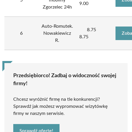
5
mobilny
Zoba
9.00
Zgorzelec 24h
Auto-Romutek.
8.75
6
Nowakiewicz
Zoba
8.75
R.
Przedsiębiorco! Zadbaj o widoczność swojej
firmy!
Chcesz wyróżnić firmę na tle konkurencji?
Sprawdź jak możesz wypromować wizytówkę
firmy w naszym serwisie.
Sprawdź ofertę!