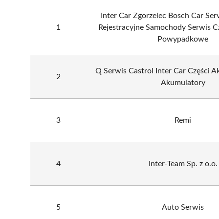
Inter Car Zgorzelec Bosch Car Ser
1
Rejestracyjne Samochody Serwis C
Powypadkowe
Q Serwis Castrol Inter Car Części 
2
Akumulatory
3
Remi
4
Inter-Team Sp. z o.o.
5
Auto Serwis