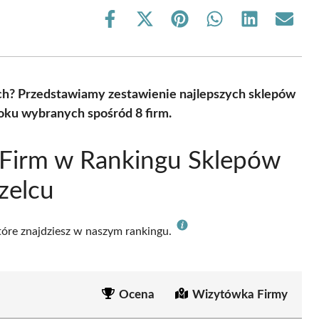
Share
Share
Share
Share
Share
Share
on
on
on
on
on
on
Facebook
X
Pinterest
WhatsApp
LinkedIn
Email
(Twitter)
ch? Przedstawiamy zestawienie najlepszych sklepów
oku wybranych spośród 8 firm.
 Firm w Rankingu Sklepów
zelcu
które znajdziesz w naszym rankingu.
Ocena
Wizytówka Firmy