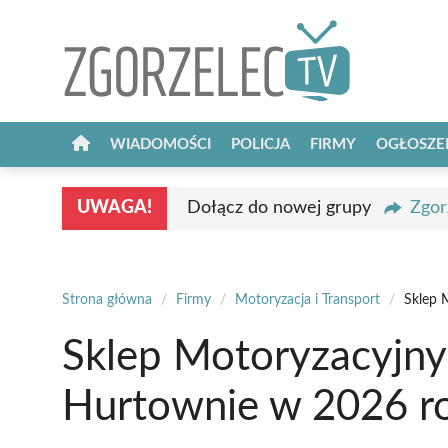
Przejdź
do
treści
WIADOMOŚCI
POLICJA
FIRMY
OGŁOSZE
UWAGA!
Dołącz do nowej grupy
Zgor
Strona główna
/
Firmy
/
Motoryzacja i Transport
/
Sklep 
Sklep Motoryzacyjny
Hurtownie w 2026 r