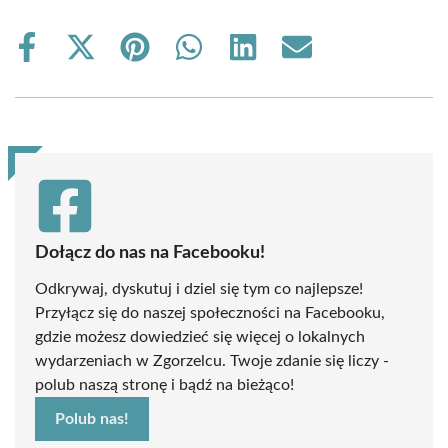
Share
Share
Share
Share
Share
Share
on
on
on
on
on
on
Facebook
X
Pinterest
WhatsApp
LinkedIn
Email
(Twitter)
Dołącz do nas na Facebooku!
Odkrywaj, dyskutuj i dziel się tym co najlepsze!
Przyłącz się do naszej społeczności na Facebooku,
gdzie możesz dowiedzieć się więcej o lokalnych
wydarzeniach w Zgorzelcu. Twoje zdanie się liczy -
polub naszą stronę i bądź na bieżąco!
Polub nas!