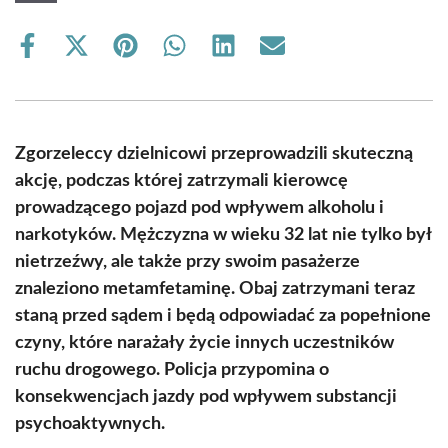
Share
Share
Share
Share
Share
Share
on
on
on
on
on
on
Facebook
X
Pinterest
WhatsApp
LinkedIn
Email
(Twitter)
Zgorzeleccy dzielnicowi przeprowadzili skuteczną
akcję, podczas której zatrzymali kierowcę
prowadzącego pojazd pod wpływem alkoholu i
narkotyków. Mężczyzna w wieku 32 lat nie tylko był
nietrzeźwy, ale także przy swoim pasażerze
znaleziono metamfetaminę. Obaj zatrzymani teraz
staną przed sądem i będą odpowiadać za popełnione
czyny, które narażały życie innych uczestników
ruchu drogowego. Policja przypomina o
konsekwencjach jazdy pod wpływem substancji
psychoaktywnych.