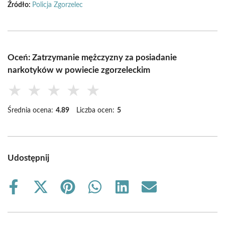
Źródło:
Policja Zgorzelec
Oceń: Zatrzymanie mężczyzny za posiadanie
narkotyków w powiecie zgorzeleckim
★
★
★
★
★
Średnia ocena:
4.89
Liczba ocen:
5
Udostępnij
Share
Share
Share
Share
Share
Share
on
on
on
on
on
on
Facebook
X
Pinterest
WhatsApp
LinkedIn
Email
(Twitter)