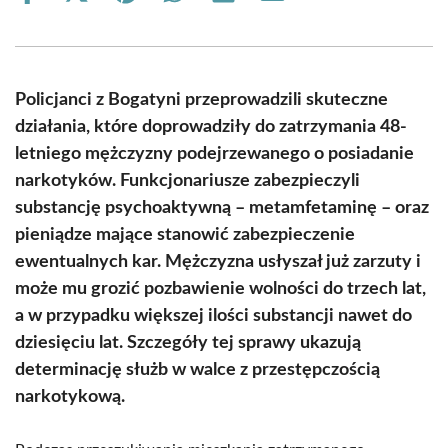
on
on
on
on
on
on
Facebook
X
Pinterest
WhatsApp
LinkedIn
Email
(Twitter)
Policjanci z Bogatyni przeprowadzili skuteczne
działania, które doprowadziły do zatrzymania 48-
letniego mężczyzny podejrzewanego o posiadanie
narkotyków. Funkcjonariusze zabezpieczyli
substancję psychoaktywną – metamfetaminę – oraz
pieniądze mające stanowić zabezpieczenie
ewentualnych kar. Mężczyzna usłyszał już zarzuty i
może mu grozić pozbawienie wolności do trzech lat,
a w przypadku większej ilości substancji nawet do
dziesięciu lat. Szczegóły tej sprawy ukazują
determinację służb w walce z przestępczością
narkotykową.