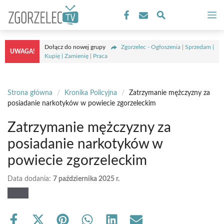
Przejdź
M
do
treści
Dołącz do nowej grupy
Zgorzelec - Ogłoszenia | Sprzedam |
UWAGA!
Kupię | Zamienię | Praca
Strona główna
/
Kronika Policyjna
/
Zatrzymanie mężczyzny za
posiadanie narkotyków w powiecie zgorzeleckim
Zatrzymanie mężczyzny za
posiadanie narkotyków w
powiecie zgorzeleckim
Data dodania:
7 października 2025 r.
Share
Share
Share
Share
Share
Share