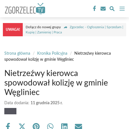
Przejdź
M
do
treści
Dołącz do nowej grupy
Zgorzelec - Ogłoszenia | Sprzedam |
UWAGA!
Kupię | Zamienię | Praca
Strona główna
/
Kronika Policyjna
/
Nietrzeźwy kierowca
spowodował kolizję w gminie Węgliniec
Nietrzeźwy kierowca
spowodował kolizję w gminie
Węgliniec
Data dodania:
11 grudnia 2025 r.
Share
Share
Share
Share
Share
Share