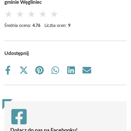
gminie Węgliniec
★
★
★
★
★
Średnia ocena:
4.76
Liczba ocen:
9
Udostępnij
Share
Share
Share
Share
Share
Share
on
on
on
on
on
on
Facebook
X
Pinterest
WhatsApp
LinkedIn
Email
(Twitter)
Dołącz do nas na Facebooku!