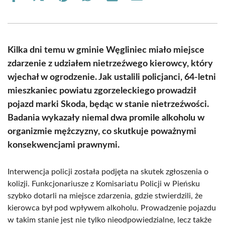
on
on
on
on
on
on
Facebook
X
Pinterest
WhatsApp
LinkedIn
Email
(Twitter)
Kilka dni temu w gminie Węgliniec miało miejsce
zdarzenie z udziałem nietrzeźwego kierowcy, który
wjechał w ogrodzenie. Jak ustalili policjanci, 64-letni
mieszkaniec powiatu zgorzeleckiego prowadził
pojazd marki Skoda, będąc w stanie nietrzeźwości.
Badania wykazały niemal dwa promile alkoholu w
organizmie mężczyzny, co skutkuje poważnymi
konsekwencjami prawnymi.
Interwencja policji została podjęta na skutek zgłoszenia o
kolizji. Funkcjonariusze z Komisariatu Policji w Pieńsku
szybko dotarli na miejsce zdarzenia, gdzie stwierdzili, że
kierowca był pod wpływem alkoholu. Prowadzenie pojazdu
w takim stanie jest nie tylko nieodpowiedzialne, lecz także