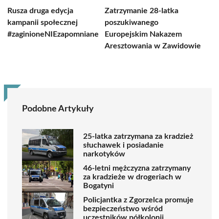
Rusza druga edycja
Zatrzymanie 28-latka
kampanii społecznej
poszukiwanego
#zaginioneNIEzapomniane
Europejskim Nakazem
Aresztowania w Zawidowie
Podobne Artykuły
25-latka zatrzymana za kradzież
słuchawek i posiadanie
narkotyków
46-letni mężczyzna zatrzymany
za kradzieże w drogeriach w
Bogatyni
Policjantka z Zgorzelca promuje
bezpieczeństwo wśród
uczestników półkolonii