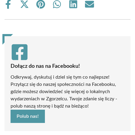
Share
Share
Share
Share
Share
Share
on
on
on
on
on
on
Facebook
X
Pinterest
WhatsApp
LinkedIn
Email
(Twitter)
Dołącz do nas na Facebooku!
Odkrywaj, dyskutuj i dziel się tym co najlepsze!
Przyłącz się do naszej społeczności na Facebooku,
gdzie możesz dowiedzieć się więcej o lokalnych
wydarzeniach w Zgorzelcu. Twoje zdanie się liczy -
polub naszą stronę i bądź na bieżąco!
Polub nas!