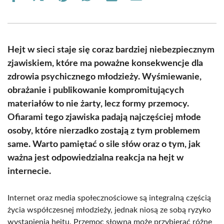
on
on
on
on
on
on
Facebook
X
Pinterest
WhatsApp
LinkedIn
Email
(Twitter)
Hejt w sieci staje się coraz bardziej niebezpiecznym
zjawiskiem, które ma poważne konsekwencje dla
zdrowia psychicznego młodzieży. Wyśmiewanie,
obrażanie i publikowanie kompromitujących
materiałów to nie żarty, lecz formy przemocy.
Ofiarami tego zjawiska padają najczęściej młode
osoby, które nierzadko zostają z tym problemem
same. Warto pamiętać o sile słów oraz o tym, jak
ważna jest odpowiedzialna reakcja na hejt w
internecie.
Internet oraz media społecznościowe są integralną częścią
życia współczesnej młodzieży, jednak niosą ze sobą ryzyko
wystąpienia hejtu. Przemoc słowna może przybierać różne