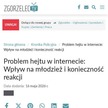
Przejdź
M
do
treści
Dołącz do nowej grupy
Zgorzelec - Ogłoszenia | Sprzedam |
UWAGA!
Kupię | Zamienię | Praca
Strona główna
/
Kronika Policyjna
/
Problem hejtu w internecie:
Wpływ na młodzież i konieczność reakcji
Problem hejtu w internecie:
Wpływ na młodzież i konieczność
reakcji
Data dodania:
16 maja 2026 r.
Share
Share
Share
Share
Share
Share