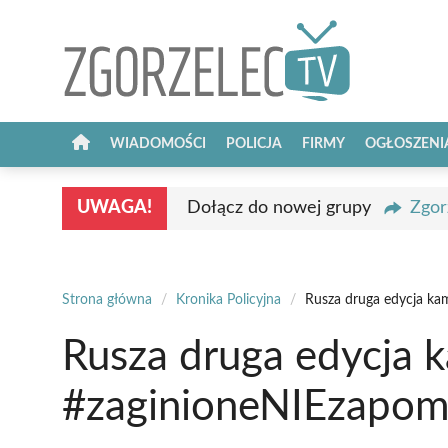
Przejdź
do
treści
WIADOMOŚCI
POLICJA
FIRMY
OGŁOSZENI
UWAGA!
Dołącz do nowej grupy
Zgor
Strona główna
/
Kronika Policyjna
/
Rusza druga edycja ka
Rusza druga edycja k
#zaginioneNIEzapom