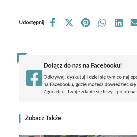
Udostępnij
Share
Share
Share
Share
Share
on
on
on
on
on
Facebook
X
Pinterest
WhatsApp
LinkedIn
(Twitter)
Dołącz do nas na Facebooku!
Odkrywaj, dyskutuj i dziel się tym co najlep
na Facebooku, gdzie możesz dowiedzieć się
Zgorzelcu. Twoje zdanie się liczy - polub na
Zobacz Także