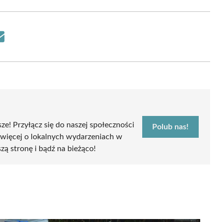
Share
on
Email
sze! Przyłącz się do naszej społeczności
Polub nas!
 więcej o lokalnych wydarzeniach w
szą stronę i bądź na bieżąco!