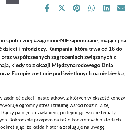
Share
Share
Share
Share
Share
Share
on
on
on
on
on
on
Facebook
X
Pinterest
WhatsApp
LinkedIn
Email
(Twitter)
nii społecznej #zaginioneNIEzapomniane, mającej na
dzieci i młodzieży. Kampania, która trwa od 18 do
ch oraz współczesnych zagrożeniach związanych z
maja, kiedy to z okazji Międzynarodowego Dnia
raz Europie zostanie podświetlonych na niebiesko,
zaginięć dzieci i nastolatków, z których większość kończy
 wywołuje ogromny stres i traumę wśród rodzin. Z tej
 łączy pamięć z działaniem, podejmując ważne tematy
ych. Rokrocznie przypomina też o konkretnych historiach
odkreślając, że każda historia zasługuje na uwagę.