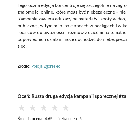
Tegoroczna edycja koncentruje się szczególnie na zagr
znajomości online, które mogą być niebezpieczne – ni
Kampania zawiera edukacyjne materiały i spoty wideo, 
publicznej, w tym m.in. na ekranach w pociągach i w ko
rodziców do uważności i rozmów z dziećmi na temat ich 
odpowiednich działań, może dochodzić do niebezpieczn
sieci.
Źródło:
Policja Zgorzelec
Oceń: Rusza druga edycja kampanii społecznej #
★
★
★
★
★
Średnia ocena:
4.65
Liczba ocen:
5