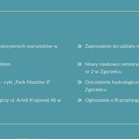
intensywnych warsztatów w
Zaproszenie do udziału
ikiem
Nowy naukowo-sensorycz
nr 2 w Zgorzelcu
– cykl „Park Mostów II”
Ostrzeżenie hydrologic
Zgorzelcu
przy ul. Armii Krajowej 48 w
Ogłoszenie o III przetar