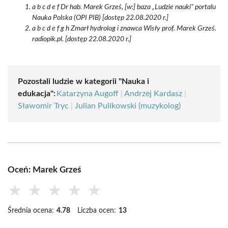
a b c d e f Dr hab. Marek Grześ, [w:] baza „Ludzie nauki” portalu
Nauka Polska (OPI PIB) [dostęp 22.08.2020 r.]
a b c d e f g h Zmarł hydrolog i znawca Wisły prof. Marek Grześ.
radiopik.pl. [dostęp 22.08.2020 r.]
Pozostali ludzie w kategorii "Nauka i
edukacja":
Katarzyna Augoff
|
Andrzej Kardasz
|
Sławomir Tryc
|
Julian Pulikowski (muzykolog)
Oceń: Marek Grześ
★
★
★
★
★
Średnia ocena:
4.78
Liczba ocen:
13