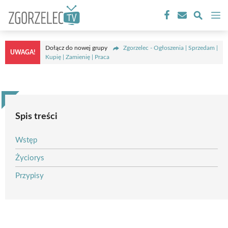
Przejdź
M
do
treści
Dołącz do nowej grupy
Zgorzelec - Ogłoszenia | Sprzedam |
UWAGA!
Kupię | Zamienię | Praca
Spis treści
Wstęp
Życiorys
Przypisy