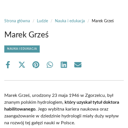
Strona główna
/
Ludzie
/
Nauka i edukacja
/
Marek Grześ
Marek Grześ
NAUKA I EDUKACJA
Share
Share
Share
Share
Share
Share
on
on
on
on
on
on
Facebook
X
Pinterest
WhatsApp
LinkedIn
Email
(Twitter)
Marek Grześ, urodzony 23 maja 1946 w Zgorzelcu, był
znanym polskim hydrologiem,
który uzyskał tytuł doktora
habilitowanego
. Jego wybitna kariera naukowa oraz
zaangażowanie w dziedzinie hydrologii miały duży wpływ
na rozwój tej gałęzi nauki w Polsce.