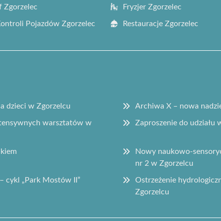
f Zgorzelec
Fryzjer Zgorzelec
Kontroli Pojazdów Zgorzelec
Restauracje Zgorzelec
la dzieci w Zgorzelcu
Archiwa X – nowa nadzie
intensywnych warsztatów w
Zaproszenie do udziału
ikiem
Nowy naukowo-sensorycz
nr 2 w Zgorzelcu
– cykl „Park Mostów II”
Ostrzeżenie hydrologic
Zgorzelcu