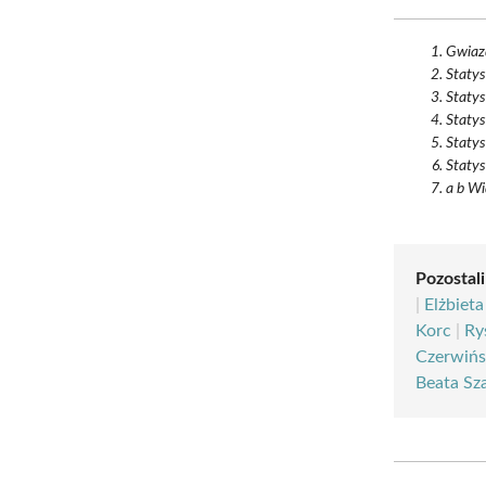
Gwiazd
Statys
Statys
Statys
Statys
Statys
a b Wi
Pozostali
|
Elżbieta
Korc
|
Ry
Czerwińs
Beata Sz