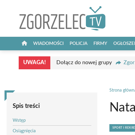
Przejdź
do
treści
WIADOMOŚCI
POLICJA
FIRMY
OGŁOSZE
UWAGA!
Dołącz do nowej grupy
Zgor
Strona główn
Nata
Spis treści
Wstęp
SPORT I REKR
Osiągnięcia