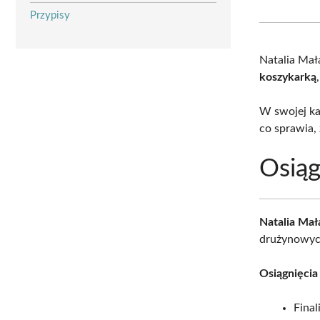
Przypisy
Natalia Mał
koszykarką
W swojej kar
co sprawia,
Osiąg
Natalia Ma
drużynowych
Osiągnięcia
Final