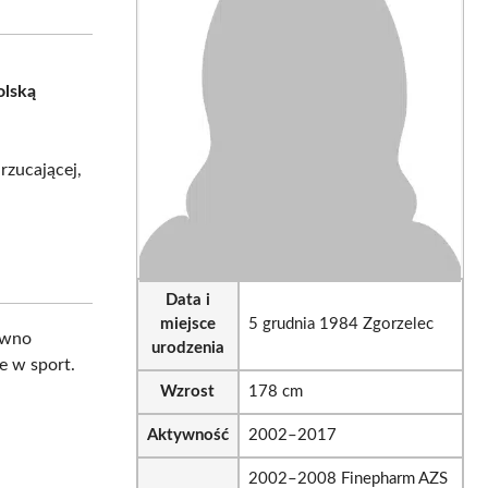
sApp
LinkedIn
Email
olską
rzucającej,
Data i
miejsce
5 grudnia 1984 Zgorzelec
ówno
urodzenia
e w sport.
Wzrost
178 cm
Aktywność
2002–2017
2002–2008 Finepharm AZS