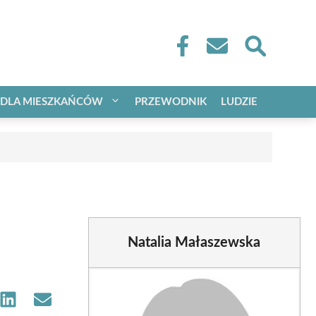
DLA MIESZKAŃCÓW
PRZEWODNIK
LUDZIE
Natalia Małaszewska
e
Share
Share
on
on