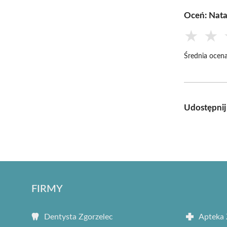
Oceń: Nata
★
★
Średnia ocena
Udostępnij
FIRMY
Dentysta Zgorzelec
Apteka 