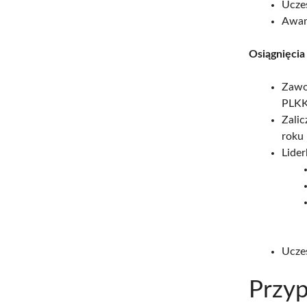
Ucze
Awan
Osiągnięcia
Zawo
PLKK
Zali
roku
Lider
Ucze
Przyp