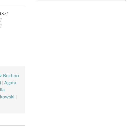
6 r.]
]
]
sz Bochno
)
|
Agata
lia
nkowski
|