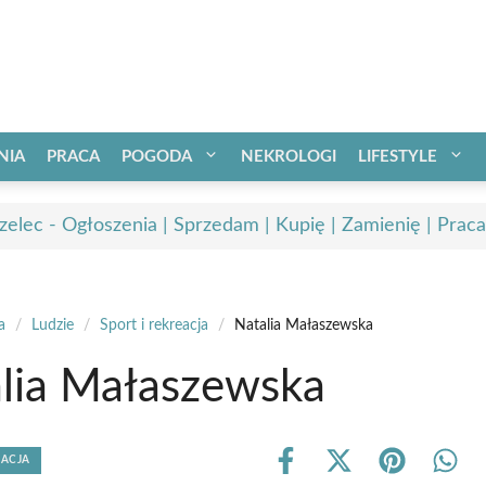
NIA
PRACA
POGODA
NEKROLOGI
LIFESTYLE
zelec - Ogłoszenia | Sprzedam | Kupię | Zamienię | Praca
a
/
Ludzie
/
Sport i rekreacja
/
Natalia Małaszewska
lia Małaszewska
EACJA
Share
Share
Share
Shar
on
on
on
on