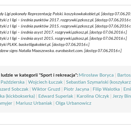
y Ligi pokonały Reprezentację Polski. koszykowkakobiet.pl. [dostęp 07.06.201
tyki z I ligi – średnia punktów 2017. rozgrywki.pzkosz.pl. [dostęp 07.06.2016 r.
tyki z I ligi – średnia punktów 2015. rozgrywki.pzkosz.pl. [dostęp 07.06.2016 r.
tyki z I ligi – średnia asyst 2017. rozgrywki.pzkosz.pl. [dostęp 07.06.2016 r.]
tyki z I ligi – średnia asyst 2015. rozgrywki.pzkosz.pl. [dostęp 07.06.2016 r.]
tyki PLKK. basketligakobiet.pl. [dostęp 07.06.2016 r.]
dzew signs Natalia Maaszewska. eurobasket.com. [dostęp 07.06.2016 r.]
 ludzie w kategorii "Sport i rekreacja":
Mirosław Boryca
|
Barto
 Paździerska
|
Wojciech Łuczak
|
Sebastian Szymański (koszykarz
szard Sobczak
|
Wiktor Gruzd
|
Piotr Jacyna
|
Filip Walotka
|
Emi
ka (kickbokserka)
|
Edward Superlak
|
Karolina Olczyk
|
Jerzy Bi
amyjer
|
Mariusz Urbaniak
|
Olga Urbanowicz