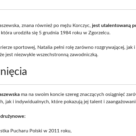
Facebook
X
Pinterest
What
(Twitter)
aszewska, znana również po mężu Korczyc,
jest utalentowaną p
, która urodziła się 5 grudnia 1984 roku w Zgorzelcu.
ierze sportowej, Natalia pełni rolę zarówno rozgrywającej, jak i 
 że jest niezwykle wszechstronną zawodniczką.
nięcia
łaszewska
ma na swoim koncie szereg znaczących osiągnięć zar
, jak i indywidualnych, które pokazują jej talent i zaangażowani
 drużynowe:
istka Pucharu Polski w 2011 roku,