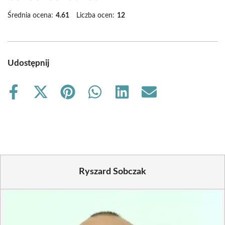
Średnia ocena:
4.61
Liczba ocen:
12
Udostępnij
Share
Share
Share
Share
Share
Share
on
on
on
on
on
on
Facebook
X
Pinterest
WhatsApp
LinkedIn
Email
(Twitter)
Ryszard Sobczak