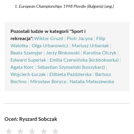
European Championships 1998 Plovdiv (Bulgaria) (ang.)
Pozostali ludzie w kategorii "Sport i
rekreacja":
Wiktor Gruzd
|
Piotr Jacyna
|
Filip
Walotka
|
Olga Urbanowicz
|
Mariusz Urbaniak
|
Beata Szamyjer
|
Jerzy Binkowski
|
Karolina Olczyk
|
Edward Superlak
|
Emilia Czerwińska (kickbokserka)
|
Agata Korc
|
Sebastian Szymański (koszykarz)
|
Wojciech Łuczak
|
Elżbieta Paździerska
|
Bartosz
Bochno
|
Mirosław Boryca
|
Natalia Małaszewska
Oceń: Ryszard Sobczak
★
★
★
★
★