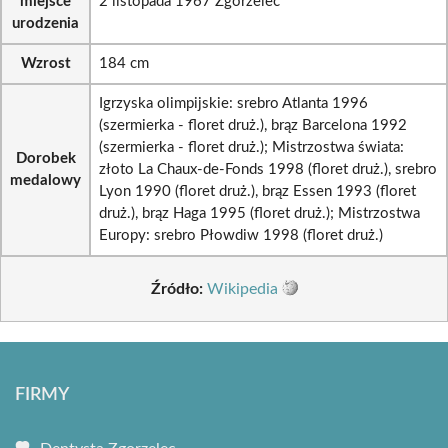
miejsce
2 listopada 1967 Zgorzelec
urodzenia
Wzrost
184 cm
Igrzyska olimpijskie: srebro Atlanta 1996
(szermierka - floret druż.), brąz Barcelona 1992
(szermierka - floret druż.); Mistrzostwa świata:
Dorobek
złoto La Chaux-de-Fonds 1998 (floret druż.), srebro
medalowy
Lyon 1990 (floret druż.), brąz Essen 1993 (floret
druż.), brąz Haga 1995 (floret druż.); Mistrzostwa
Europy: srebro Płowdiw 1998 (floret druż.)
Źródło:
Wikipedia
FIRMY