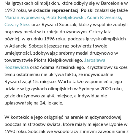
Na igrzyskach olimpijskich, które odbyły się w Barcelonie w
1992 roku,
w składzie reprezentacji Polski
znalazł się także
Marian Sypniewski
,
Piotr Kiełpikowski
,
Adam Krzesiński
,
Cezary Siess
oraz Ryszard Sobczak, którzy wspólnie zdobyli
brązowy medal w turnieju drużynowym. Cztery lata
później, w grudniu 1996 roku, podczas igrzysk olimpijskich
w Atlancie, Sobczak jeszcze raz potwierdził swoje
umiejętności, zdobywając srebrny medal drużynowo w
towarzystwie Piotra Kiełpikowskiego,
Jarosława
Rodzewicza
oraz Adama Krzesińskiego. Kryształowy sukces
temu ostatniemu nie ukrywa faktu, że indywidualnie
Ryszard zajął 15. miejsce. Warto także wspomnieć o jego
udziale w igrzyskach olimpijskich w Sydney w 2000 roku,
gdzie drużynowo zajął 4. miejsce, a indywidualnie
uplasował się na 24. lokacie.
W kontekście jego osiągnięć na arenie międzynarodowej,
podczas mistrzostw świata, które miały miejsce w Lyonie w
1990 roku, Sobczak we współpracy z innymi zawodnikami z