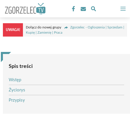
Przejdź
M
do
treści
Dołącz do nowej grupy
Zgorzelec - Ogłoszenia | Sprzedam |
UWAGA!
Kupię | Zamienię | Praca
Spis treści
Wstęp
Życiorys
Przypisy