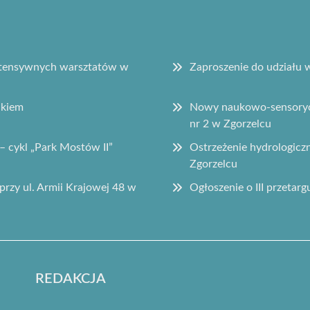
intensywnych warsztatów w
Zaproszenie do udziału
ikiem
Nowy naukowo-sensorycz
nr 2 w Zgorzelcu
– cykl „Park Mostów II”
Ostrzeżenie hydrologic
Zgorzelcu
przy ul. Armii Krajowej 48 w
Ogłoszenie o III przetar
REDAKCJA