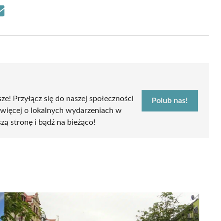
Share
on
Email
sze! Przyłącz się do naszej społeczności
Polub nas!
 więcej o lokalnych wydarzeniach w
szą stronę i bądź na bieżąco!