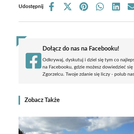
Udostępnij
Share
Share
Share
Share
Share
on
on
on
on
on
Facebook
X
Pinterest
WhatsApp
LinkedIn
(Twitter)
Dołącz do nas na Facebooku!
Odkrywaj, dyskutuj i dziel się tym co najlep
na Facebooku, gdzie możesz dowiedzieć się
Zgorzelcu. Twoje zdanie się liczy - polub na
Zobacz Także