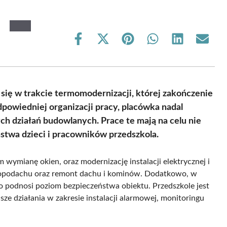
Share
Share
Share
Share
Share
Share
on
on
on
on
on
on
Facebook
X
Pinterest
WhatsApp
LinkedIn
Email
(Twitter)
 się w trakcie termomodernizacji, której zakończenie
dpowiedniej organizacji pracy, placówka nadal
 działań budowlanych. Prace te mają na celu nie
stwa dzieci i pracowników przedszkola.
 wymianę okien, oraz modernizację instalacji elektrycznej i
tropodachu oraz remont dachu i kominów. Dodatkowo, w
 podnosi poziom bezpieczeństwa obiektu. Przedszkole jest
ze działania w zakresie instalacji alarmowej, monitoringu