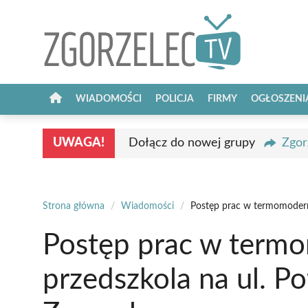
Przejdź
do
treści
WIADOMOŚCI
POLICJA
FIRMY
OGŁOSZENI
UWAGA!
Dołącz do nowej grupy
Zgor
Strona główna
/
Wiadomości
/
Postęp prac w termomoderni
Postęp prac w termo
przedszkola na ul. P