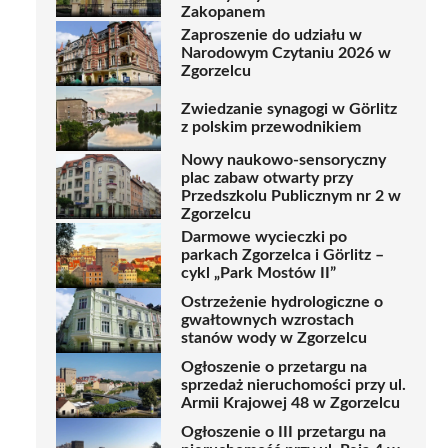
Zakopanem
Zaproszenie do udziału w
Narodowym Czytaniu 2026 w
Zgorzelcu
Zwiedzanie synagogi w Görlitz
z polskim przewodnikiem
Nowy naukowo-sensoryczny
plac zabaw otwarty przy
Przedszkolu Publicznym nr 2 w
Zgorzelcu
Darmowe wycieczki po
parkach Zgorzelca i Görlitz –
cykl „Park Mostów II”
Ostrzeżenie hydrologiczne o
gwałtownych wzrostach
stanów wody w Zgorzelcu
Ogłoszenie o przetargu na
sprzedaż nieruchomości przy ul.
Armii Krajowej 48 w Zgorzelcu
Ogłoszenie o III przetargu na