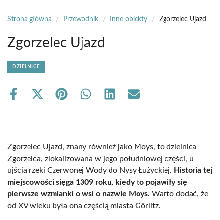
Strona główna
/
Przewodnik
/
Inne obiekty
/
Zgorzelec Ujazd
Zgorzelec Ujazd
DZIELNICE
Share
Share
Share
Share
Share
Share
on
on
on
on
on
on
Facebook
X
Pinterest
WhatsApp
LinkedIn
Email
(Twitter)
Zgorzelec Ujazd, znany również jako Moys, to dzielnica
Zgorzelca, zlokalizowana w jego południowej części, u
ujścia rzeki Czerwonej Wody do Nysy Łużyckiej.
Historia tej
miejscowości sięga 1309 roku, kiedy to pojawiły się
pierwsze wzmianki o wsi o nazwie Moys.
Warto dodać, że
od XV wieku była ona częścią miasta Görlitz.