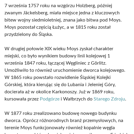
7 września 1757 roku na wzgórzu Holzberg, później
zwanym Jäckelsberg, miała miejsce jedna z kluczowych
bitew wojny siedmioletniej, znana jako bitwa pod Moys.
Moys pozostał częścią Łużyc, a w 1815 roku został
przydzielony do Śląska.
W drugiej połowie XIX wieku Moys zyskał charakter
miejski, co było wynikiem budowy linii kolejowej 1
września 1847 roku, łączącej Węgliniec z Görlitz.
Umożliwiło to również uruchomienie dworca kolejowego.
W 1865 roku powstało rozwidlenie Śląskiej Kolejki
Górskiej, która kierując się do Lubania i Jeleniej Góry,
docierała aż w okolice Karkonoszy. Już w 1869 roku,
kursowała przez
Podgórze
i Wałbrzych do
Starego Zdroju
.
W 1877 roku zrealizowano budowę nowego budynku
dworca. Oprócz różnorodnych branż przemysłowych, na
terenie Moys funkcjonowały również kopalnie węgla