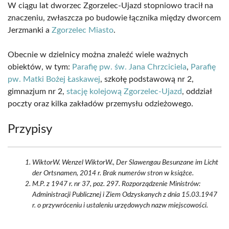
W ciągu lat dworzec Zgorzelec-Ujazd stopniowo tracił na
znaczeniu, zwłaszcza po budowie łącznika między dworcem
Jerzmanki a
Zgorzelec Miasto
.
Obecnie w dzielnicy można znaleźć wiele ważnych
obiektów, w tym:
Parafię pw. św. Jana Chrzciciela
,
Parafię
pw. Matki Bożej Łaskawej
, szkołę podstawową nr 2,
gimnazjum nr 2,
stację kolejową Zgorzelec-Ujazd
, oddział
poczty oraz kilka zakładów przemysłu odzieżowego.
Przypisy
WiktorW. Wenzel WiktorW., Der Slawengau Besunzane im Licht
der Ortsnamen, 2014 r. Brak numerów stron w książce.
M.P. z 1947 r. nr 37, poz. 297. Rozporządzenie Ministrów:
Administracji Publicznej i Ziem Odzyskanych z dnia 15.03.1947
r. o przywróceniu i ustaleniu urzędowych nazw miejscowości.