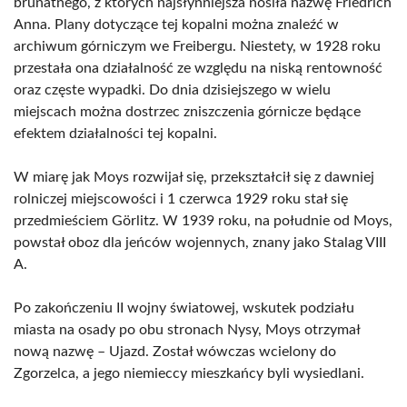
brunatnego, z których najsłynniejsza nosiła nazwę Friedrich
Anna. Plany dotyczące tej kopalni można znaleźć w
archiwum górniczym we Freibergu. Niestety, w 1928 roku
przestała ona działalność ze względu na niską rentowność
oraz częste wypadki. Do dnia dzisiejszego w wielu
miejscach można dostrzec zniszczenia górnicze będące
efektem działalności tej kopalni.
W miarę jak Moys rozwijał się, przekształcił się z dawniej
rolniczej miejscowości i 1 czerwca 1929 roku stał się
przedmieściem Görlitz. W 1939 roku, na południe od Moys,
powstał oboz dla jeńców wojennych, znany jako Stalag VIII
A.
Po zakończeniu II wojny światowej, wskutek podziału
miasta na osady po obu stronach Nysy, Moys otrzymał
nową nazwę – Ujazd. Został wówczas wcielony do
Zgorzelca, a jego niemieccy mieszkańcy byli wysiedlani.