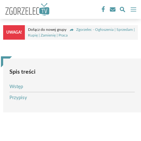
Przejdź
M
do
treści
Dołącz do nowej grupy
Zgorzelec - Ogłoszenia | Sprzedam |
UWAGA!
Kupię | Zamienię | Praca
Spis treści
Wstęp
Przypisy