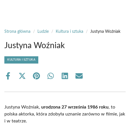
Strona główna
/
Ludzie
/
Kultura i sztuka
/
Justyna Woźniak
Justyna Woźniak
KULTURA I SZTUKA
Share
Share
Share
Share
Share
Share
on
on
on
on
on
on
Facebook
X
Pinterest
WhatsApp
LinkedIn
Email
(Twitter)
Justyna Woźniak,
urodzona 27 września 1986 roku
, to
polska aktorka, która zdobyła uznanie zarówno w filmie, jak
i w teatrze.