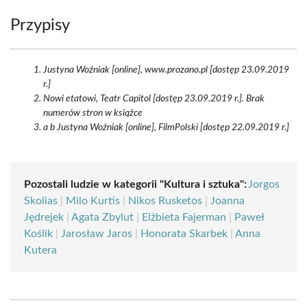
Przypisy
Justyna Woźniak [online], www.prozano.pl [dostęp 23.09.2019
r.]
Nowi etatowi, Teatr Capitol [dostęp 23.09.2019 r.]. Brak
numerów stron w książce
a b Justyna Woźniak [online], FilmPolski [dostęp 22.09.2019 r.]
Pozostali ludzie w kategorii "Kultura i sztuka":
Jorgos
Skolias
|
Milo Kurtis
|
Nikos Rusketos
|
Joanna
Jędrejek
|
Agata Zbylut
|
Elżbieta Fajerman
|
Paweł
Koślik
|
Jarosław Jaros
|
Honorata Skarbek
|
Anna
Kutera