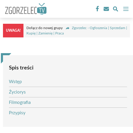
Przejdź
M
do
treści
Dołącz do nowej grupy
Zgorzelec - Ogłoszenia | Sprzedam |
UWAGA!
Kupię | Zamienię | Praca
Spis treści
Wstęp
Życiorys
Filmografia
Przypisy