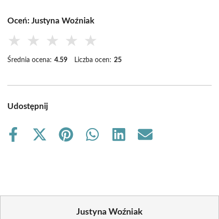
Oceń: Justyna Woźniak
★
★
★
★
★
Średnia ocena:
4.59
Liczba ocen:
25
Udostępnij
Share
Share
Share
Share
Share
Share
on
on
on
on
on
on
Facebook
X
Pinterest
WhatsApp
LinkedIn
Email
(Twitter)
Justyna Woźniak