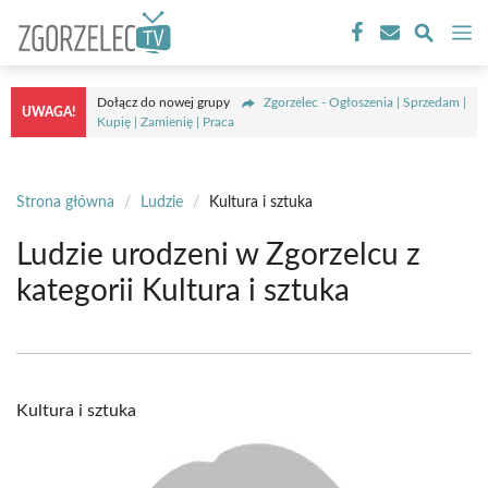
Przejdź
M
do
treści
Dołącz do nowej grupy
Zgorzelec - Ogłoszenia | Sprzedam |
UWAGA!
Kupię | Zamienię | Praca
Strona główna
/
Ludzie
/
Kultura i sztuka
Ludzie urodzeni w Zgorzelcu z
kategorii Kultura i sztuka
Kultura i sztuka