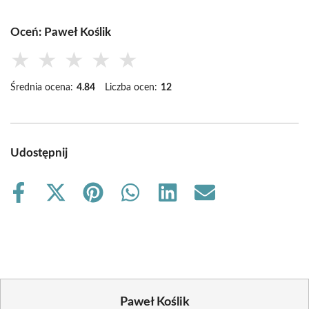
Oceń: Paweł Koślik
★
★
★
★
★
Średnia ocena:
4.84
Liczba ocen:
12
Udostępnij
Share
Share
Share
Share
Share
Share
on
on
on
on
on
on
Facebook
X
Pinterest
WhatsApp
LinkedIn
Email
(Twitter)
Paweł Koślik