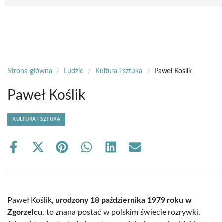
Strona główna
/
Ludzie
/
Kultura i sztuka
/
Paweł Koślik
Paweł Koślik
KULTURA I SZTUKA
Share
Share
Share
Share
Share
Share
on
on
on
on
on
on
Facebook
X
Pinterest
WhatsApp
LinkedIn
Email
(Twitter)
Paweł Koślik,
urodzony 18 października 1979 roku w
Zgorzelcu
, to znana postać w polskim świecie rozrywki.