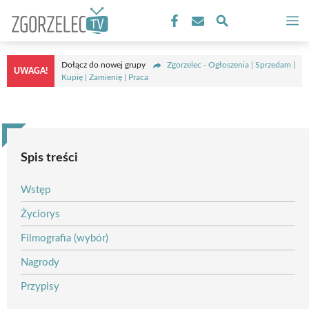
Przejdź
M
do
treści
Dołącz do nowej grupy
Zgorzelec - Ogłoszenia | Sprzedam |
UWAGA!
Kupię | Zamienię | Praca
Spis treści
Wstęp
Życiorys
Filmografia (wybór)
Nagrody
Przypisy