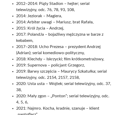
2012–2014: Piąty Stadion – hejter; serial
telewizyjny, odc. 76, 78, 93, 108,
2014: Jeziorak – Magiera,
2014: Arbiter uwagi – Mariusz, brat Rafała,
2015: Król życia – Andrzej,
2017: PolandJa – bojaźliwy mężczyzna w barze z
kebabem,
2017–2018: Ucho Prezesa – prezydent Andrzej
(Adrian); serial komediowo-polityczny,
2018: Klechdy – Iskrzycki; film krótkometrażowy,
2019: Supernova – policjant Grzegorz,
2019: Barwy szczęścia – Maurycy Szkatułka; serial
telewizyjny, odc. 2154, 2157, 2158,
2020: Usta usta – Wojtek; serial telewizyjny, odc. 37,
38,
2020: Mały zgon – „Ponton”; serial telewizyjny, odc.
4, 5, 6,
2021: Najmro. Kocha, kradnie, szanuje – klient
„pantoflarz”,