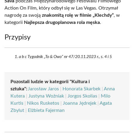
Sava
podczas Międzynarodowego Festiwalu Filmowego
Action On Film, który odbył się w Las Vegas. Otrzymał
nagrodę za swoją
znakomitą rolę w filmie „Klechdy”
, w
kategorii
Najlepsza drugoplanowa rola męska
.
Przypisy
a b c Tygodnik „To & Owo” nr 47/20.11.2023 r., s. 4 i 5
Pozostali ludzie w kategorii "Kultura i
sztuka":
Jarosław Jaros
|
Honorata Skarbek
|
Anna
Kutera
|
Justyna Woźniak
|
Jorgos Skolias
|
Milo
Kurtis
|
Nikos Rusketos
|
Joanna Jędrejek
|
Agata
Zbylut
|
Elżbieta Fajerman